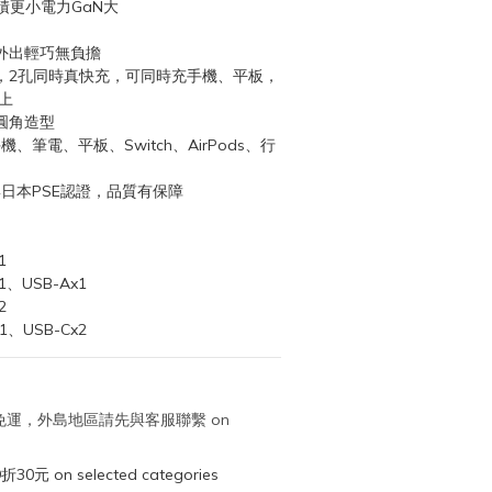
積更小電力GaN大
g，外出輕巧無負擔
，2孔同時真快充，可同時充手機、平板，
上
圓角造型
手機、筆電、平板、Switch、AirPods、行
2 與日本PSE認證，品質有保障
1
1、USB-Ax1
2
1、USB-Cx2
取免運，外島地區請先與客服聯繫 on
元 on selected categories