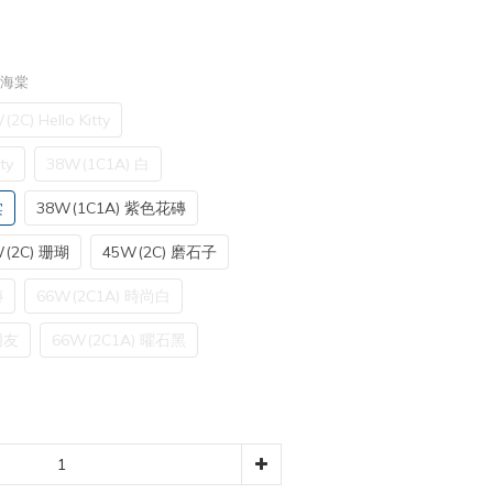
玻璃海棠
2C) Hello Kitty
ty
38W(1C1A) 白
棠
38W(1C1A) 紫色花磚
(2C) 珊瑚
45W(2C) 磨石子
磚
66W(2C1A) 時尚白
朋友
66W(2C1A) 曜石黑