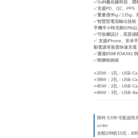
✅GaN氮化鎵科技，體
✅支援PD、QC、PPS
✅重量僅95g / 115
✅智慧型電流輸出技術
手機半小時充飽50%以
✅可收腳設計，高質感
✅ 支援iPhone、安卓
動電源等裝置快速充電
✅通過BSMI R3A34
✅附贈收納袋
⭐20W：1孔 - USB-Cx
⭐38W：2孔 - USB-Cx
⭐45W：2孔 - USB-Cx
⭐66W：3孔 - USB-Ax
限時 $398 宅配超
order
全館299折10元，699折30