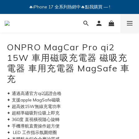
🔥iPhone 17 全系列熱銷中🔥點我購買 — !
🔥iPhone 17 全系列熱銷中🔥點我購買 — !
💕加入Q哥 Line 新好友領優惠券！🎫
🔥iPhone 17 全系列熱銷中🔥點我購買 — !
ONPRO MagCar Pro qi2
15W 車用磁吸充電器 磁吸充
電器 車用充電器 MagSafe 車
充
✦ 通過高通官方qi2認證合格
✦ 支援apple MagSafe磁吸
✦ 超高效15W無線充電功率
✦ 超精準磁吸對位吸上即充
✦ 360度 直視橫視隨心旋轉
✦ 手機導航直覺操作超方便
✦  LED 工作指示氛圍燈圈