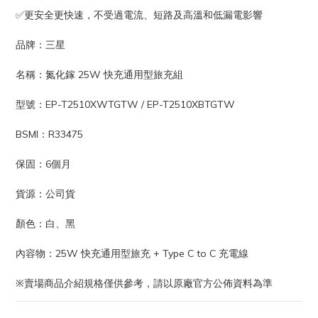
✅更安全更快速，不受過電流、短路及高溫和低漏電影響
品牌：三星
名稱：氮化鎵 25W 快充通用型旅充組
型號：EP-T2510XWTGTW / EP-T2510XBTGTW
BSMI：R33475
保固：6個月
貨源：公司貨
顏色：白、黑
內容物：25W 快充通用型旅充 + Type C to C 充電線
※賣場商品介紹規格僅供參考，請以原廠官方公佈資料為準