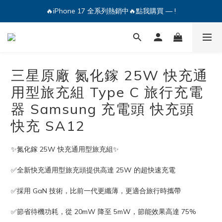
🔥iPhone 17 全系列熱銷中🔥點我購買 — !
🔥iPhone 17 全系列熱銷中🔥點我購買 — !
💕加入Q哥 Line 新好友領優惠券！🎫
🔥iPhone 17 全系列熱銷中🔥點我購買 — !
三星原廠 氮化鎵 25W 快充通
用型旅充組 Type C 旅行充電
器 Samsung 充電頭 快充頭
快充 SA12
✨氮化鎵 25W 快充通用型旅充組✨
✅全新快充通用型旅充頭提供高達 25W 的超快速充電
✅採用 GaN 技術，比前一代更纖薄，更適合旅行時攜帶
✅節省待機功耗，從 20mW 降至 5mW，節能效果高達 75%