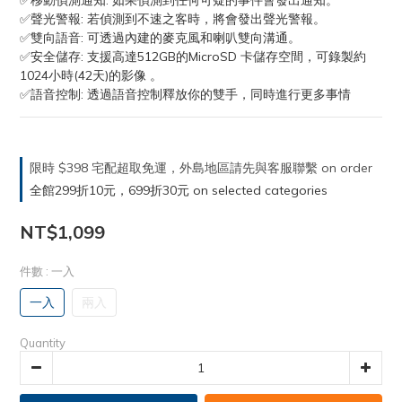
✅移動偵測通知: 如果偵測到任何可疑的事件會發出通知。
✅聲光警報: 若偵測到不速之客時，將會發出聲光警報。
✅雙向語音: 可透過內建的麥克風和喇叭雙向溝通。
✅安全儲存: 支援高達512GB的MicroSD 卡儲存空間，可錄製約
1024小時(42天)的影像 。
✅語音控制: 透過語音控制釋放你的雙手，同時進行更多事情
限時 $398 宅配超取免運，外島地區請先與客服聯繫 on order
全館299折10元，699折30元 on selected categories
NT$1,099
件數
: 一入
一入
兩入
Quantity