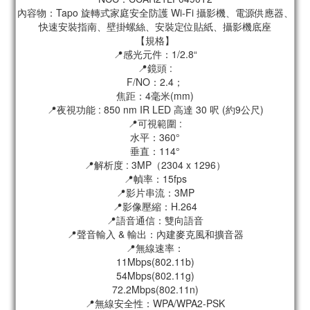
內容物：Tapo 旋轉式家庭安全防護 Wi-Fi 攝影機、電源供應器、
快速安裝指南、壁掛螺絲、安裝定位貼紙、攝影機底座
【規格】
📍感光元件：1/2.8“
📍鏡頭 :
F/NO：2.4；
焦距：4毫米(mm)
📍夜視功能 : 850 nm IR LED 高達 30 呎 (約9公尺)
📍可視範圍 :
水平：360°
垂直：114°
📍解析度 : 3MP（2304 x 1296）
📍幀率：15fps
📍影片串流：3MP
📍影像壓縮：H.264
📍語音通信：雙向語音
📍聲音輸入 & 輸出：內建麥克風和擴音器
📍無線速率：
11Mbps(802.11b)
54Mbps(802.11g)
72.2Mbps(802.11n)
📍無線安全性：WPA/WPA2-PSK