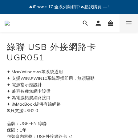
🔥iPhone 17 全系列熱銷中🔥點我購買 — !
💕加入Q哥 Line 新好友領優惠券！🎫
🔥iPhone 17 全系列熱銷中🔥點我購買 — !
綠聯 USB 外接網路卡
UGR051
✦ Mac/Windows等系統通用
✦ 支援WIN8/WIN10系統即插即用，無須驅動
✦ 電源指示燈設計
✦ 兼容各種無網卡設備
✦ 為電腦拓展網路接口
✦ 為MacBook提供有線網路
※只支援USB2.0
品牌：UGREEN 綠聯
保固：1年
包裝盒內容物：USB外接網路卡 x1