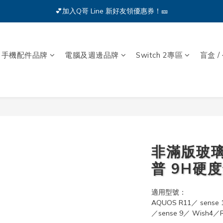
🔥iPhone 17 全系列熱銷中🔥點我購買 — !
💕加入Q哥 Line 新好友領優惠券！🎫
🔥iPhone 17 全系列熱銷中🔥點我購買 — !
手機配件品牌
電腦及週邊品牌
Switch 2專區
盲盒 /
非滿版玻璃
普 9H硬度
適用型號：
AQUOS R11／ sense 1
／sense 9／ Wish4／