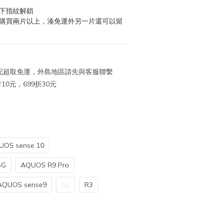
幕下指紋解鎖
次購買兩片以上，湊免運外另一片還可以留
 宅配超取免運，外島地區請先與客服聯繫
10元，699折30元
UOS sense 10
5G
AQUOS R9 Pro
AQUOS sense9
S2
R3