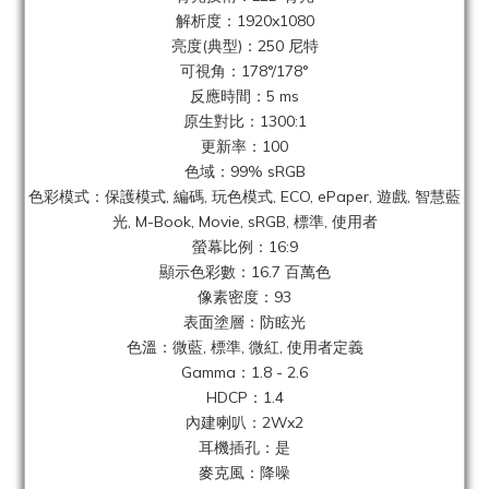
解析度：1920x1080
亮度(典型)：250 尼特
可視角：178°/178°
反應時間：5 ms
原生對比：1300:1
更新率：100
色域：99% sRGB
色彩模式：保護模式, 編碼, 玩色模式, ECO, ePaper, 遊戲, 智慧藍
光, M-Book, Movie, sRGB, 標準, 使用者
螢幕比例：16:9
顯示色彩數：16.7 百萬色
像素密度：93
表面塗層：防眩光
色溫：微藍, 標準, 微紅, 使用者定義
Gamma：1.8 - 2.6
HDCP：1.4
內建喇叭：2Wx2
耳機插孔：是
麥克風：降噪