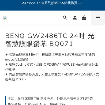
🔥iPhone 17 全系列熱銷中🔥點我購買 — !
💕加入Q哥 Line 新好友領優惠券！🎫
🔥iPhone 17 全系列熱銷中🔥點我購買 — !
BENQ GW2486TC 24吋 光
智慧護眼螢幕 BQ071
✦ 獨家光智慧專利技術，根據環境光源自動調整顯示亮度/通過
eyesafe2.0認證
✦ 獨家Coding模式 / USB-C PD65W / 內建USB Hub功能提升工
作效率
✦ 內建智慧降噪麥克風 / 人體工學支架 / HDMI/ DP / 2W喇叭 / 支
援菊鏈 /100hz
全店，限時 $398 宅配超取免運，外島地區請先與客服聯繫
指定分類，全館299折10元，699折30元