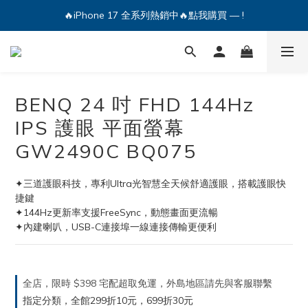
🔥iPhone 17 全系列熱銷中🔥點我購買 — !
💕加入Q哥 Line 新好友領優惠券！🎫
🔥iPhone 17 全系列熱銷中🔥點我購買 — !
BENQ 24 吋 FHD 144Hz
IPS 護眼 平面螢幕
GW2490C BQ075
✦三道護眼科技，專利Ultra光智慧全天候舒適護眼，搭載護眼快
捷鍵
✦144Hz更新率支援FreeSync，動態畫面更流暢
✦內建喇叭，USB-C連接埠一線連接傳輸更便利
全店，限時 $398 宅配超取免運，外島地區請先與客服聯繫
指定分類，全館299折10元，699折30元