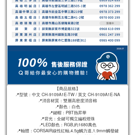
【商品規格】
📍型號：中文 CH-9109A1E-TW / 英文 CH-9109A1E-NA
📍消音材質：雙層高密度消音棉
📍顏色：白色
📍鍵帽：PBT熱昇華
📍背光：全鍵可獨立編程燈珠
📍LED顏色：RGB,約1680萬色
📍軸體：CORSAIR線性紅軸,4.5g觸力道,1.9mm觸發鍵