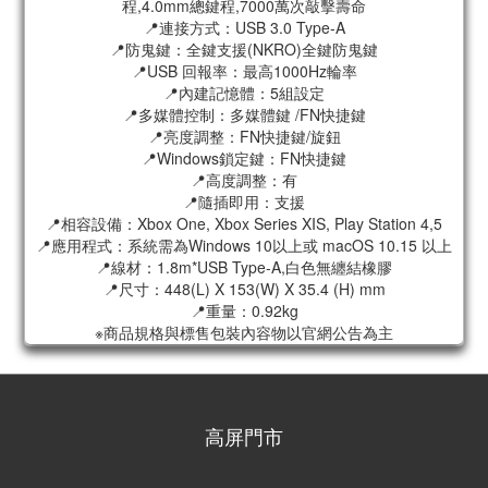
程,4.0mm總鍵程,7000萬次敲擊壽命
📍連接方式：USB 3.0 Type-A
📍防鬼鍵：全鍵支援(NKRO)全鍵防鬼鍵
📍USB 回報率：最高1000Hz輪率
📍內建記憶體：5組設定
📍多媒體控制：多媒體鍵 /FN快捷鍵
📍亮度調整：FN快捷鍵/旋鈕
📍Windows鎖定鍵：FN快捷鍵
📍高度調整：有
📍隨插即用：支援
📍相容設備：Xbox One, Xbox Series XIS, Play Station 4,5
📍應用程式：系統需為Windows 10以上或 macOS 10.15 以上
📍線材：1.8m*USB Type-A,白色無纏結橡膠
📍尺寸：448(L) X 153(W) X 35.4 (H) mm
📍重量：0.92kg
※商品規格與標售包裝內容物以官網公告為主
高屏門市