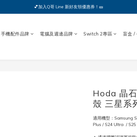
🔥iPhone 17 全系列熱銷中🔥點我購買 — !
💕加入Q哥 Line 新好友領優惠券！🎫
🔥iPhone 17 全系列熱銷中🔥點我購買 — !
手機配件品牌
電腦及週邊品牌
Switch 2專區
盲盒 /
Hoda 
殼 三星系列
適用機型：Samsung S23 / 
Plus / S24 Ultra  / S25