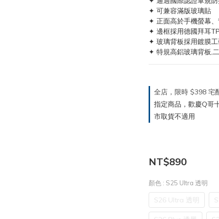
✦ 通過國際認證軍規防
✦ 可兼容滿版玻璃貼
✦ 正面高於手機螢幕、
✦ 邊框採用德國拜耳T
✦ 玻璃背板採用鍍膜工
✦ 特規高鋁玻璃背板,
全店，限時 $398
指定商品，歡慶Q哥十週
市取貨不適用
NT$890
顏色
: S25 Ultra 透明
S26 Ultra 透明
S