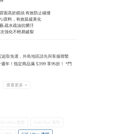
摔
背面高於鏡頭,有效防止碰撞
PU原料，有效延緩黃化
藝,疏水疏油抗髒汙
二次強化不輕易破裂
 宅配超取免運，外島地區請先與客服聯繫
年！指定商品滿 $399 享95折！ *門
查看更多
26 Ultra 透黑
S26 Plus 透明