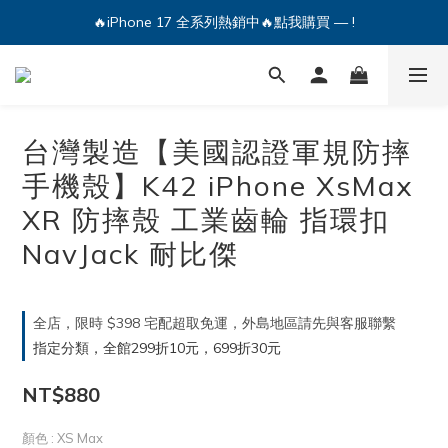
🔥iPhone 17 全系列熱銷中🔥點我購買 — !
💕加入Q哥 Line 新好友領優惠券！🎫
🔥iPhone 17 全系列熱銷中🔥點我購買 — !
台灣製造【美國認證軍規防摔
手機殼】K42 iPhone XsMax
XR 防摔殼 工業齒輪 指環扣
NavJack 耐比傑
全店，限時 $398 宅配超取免運，外島地區請先與客服聯繫
指定分類，全館299折10元，699折30元
NT$880
顏色
: XS Max