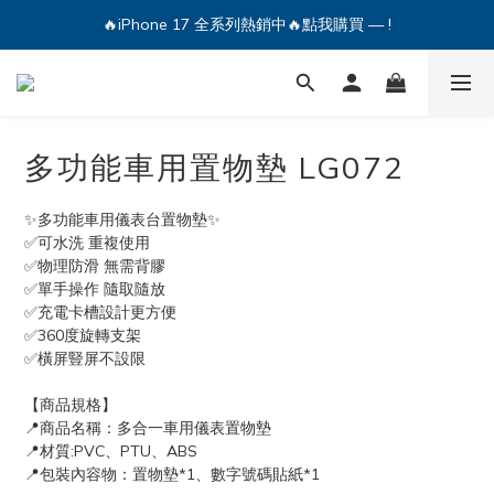
🔥iPhone 17 全系列熱銷中🔥點我購買 — !
💕加入Q哥 Line 新好友領優惠券！🎫
🔥iPhone 17 全系列熱銷中🔥點我購買 — !
多功能車用置物墊 LG072
✨多功能車用儀表台置物墊✨
✅可水洗 重複使用
✅物理防滑 無需背膠
✅單手操作 隨取隨放
✅充電卡槽設計更方便
✅360度旋轉支架
✅橫屏豎屏不設限
【商品規格】
📍商品名稱：多合一車用儀表置物墊
📍材質:PVC、PTU、ABS
📍包裝內容物：置物墊*1、數字號碼貼紙*1