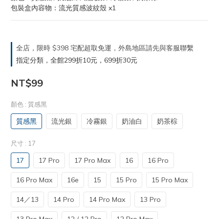
包裝盒內容物：流光質感波紋殼 x1
全店，限時 $398 宅配超取免運，外島地區請先與客服聯繫
指定分類，全館299折10元，699折30元
NT$99
顏色
: 質感黑
質感黑
流光銀
冷霧銀
奶油白
奶茶棕
尺寸
: 17
17
17 Pro
17 Pro Max
16
16 Pro
16 Pro Max
16e
15
15 Pro
15 Pro Max
14／13
14 Pro
14 Pro Max
13 Pro