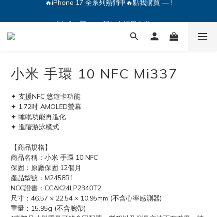
🔥iPhone 17 全系列熱銷中🔥點我購買 — !
💕加入Q哥 Line 新好友領優惠券！🎫
🔥iPhone 17 全系列熱銷中🔥點我購買 — !
小米 手環 10 NFC Mi337
✦ 支援NFC 悠遊卡功能
✦ 1.72吋 AMOLED螢幕
✦ 睡眠功能再進化
✦ 進階游泳模式
【商品規格】
商品名稱：小米 手環 10 NFC
保固：原廠保固 12個月
產品型號：M2458B1
NCC證書：CCAK24LP2340T2
尺寸：46.57 × 22.54 × 10.95mm (不含心率感測器)
重量：15.95g (不含腕帶)