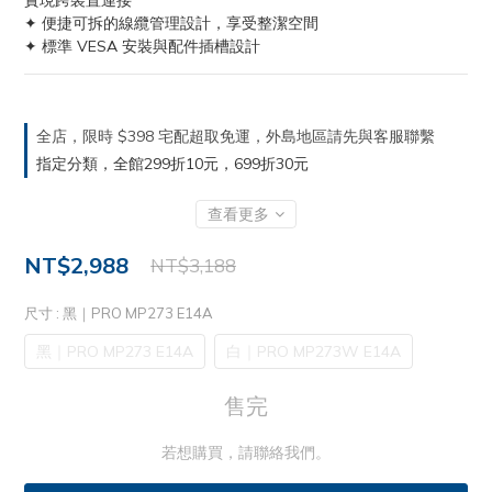
實現跨裝置連接
✦ 便捷可拆的線纜管理設計，享受整潔空間
✦ 標準 VESA 安裝與配件插槽設計
全店，限時 $398 宅配超取免運，外島地區請先與客服聯繫
指定分類，全館299折10元，699折30元
查看更多
NT$2,988
NT$3,188
尺寸
: 黑｜PRO MP273 E14A
黑｜PRO MP273 E14A
白｜PRO MP273W E14A
售完
若想購買，請聯絡我們。