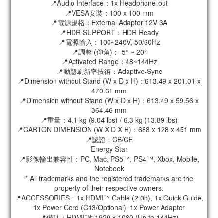
📍Audio Interface：1x Headphone-out
📍VESA安裝：100 x 100 mm
📍電源規格：External Adaptor 12V 3A
📍HDR SUPPORT：HDR Ready
📍電源輸入：100~240V, 50/60Hz
📍調整 (仰角)：-5° ~ 20°
📍Activated Range：48~144Hz
📍動態刷新率技術：Adaptive-Sync
📍Dimension without Stand (W x D x H)：613.49 x 201.01 x
470.61 mm
📍Dimension without Stand (W x D x H)：613.49 x 59.56 x
364.46 mm
📍重量：4.1 kg (9.04 lbs) / 6.3 kg (13.89 lbs)
📍CARTON DIMENSION (W X D X H)：688 x 128 x 451 mm
📍認證：CB/CE
Energy Star
📍影像輸出兼容性：PC, Mac, PS5™, PS4™, Xbox, Mobile,
Notebook
* All trademarks and the registered trademarks are the
property of their respective owners.
📍ACCESSORIES：1x HDMI™ Cable (2.0b), 1x Quick Guide,
1x Power Cord (C13/Optional), 1x Power Adaptor
📍備註：HDMI™: 1920 x 1080 (Up to 144Hz)