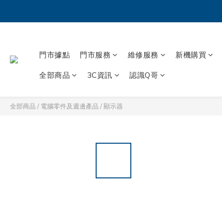
門市據點
門市服務
維修服務
新機購買
全部商品
3C資訊
認識Q哥
全部商品
/
電腦零件及週邊產品
/
顯示器