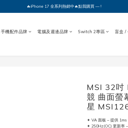
🔥iPhone 17 全系列熱銷中🔥點我購買 — !
💕加入Q哥 Line 新好友領優惠券！🎫
🔥iPhone 17 全系列熱銷中🔥點我購買 — !
手機配件品牌
電腦及週邊品牌
Switch 2專區
盲盒 /
MSI 32吋
競 曲面螢幕
星 MSI12
✦ VA 面板 – 提供 
✦ 250Hz(OC) 更