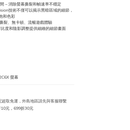
 反應時間 – 消除螢幕撕裂和幀速率不穩定
全新AI Vision技術不僅可以揭示黑暗區域的細節，
飽和色彩
 無撕裂、無卡頓、流暢遊戲體驗
- 透過對比度和陰影調整提供細緻的細節畫面
C6X 螢幕
 宅配超取免運，外島地區請先與客服聯繫
10元，699折30元