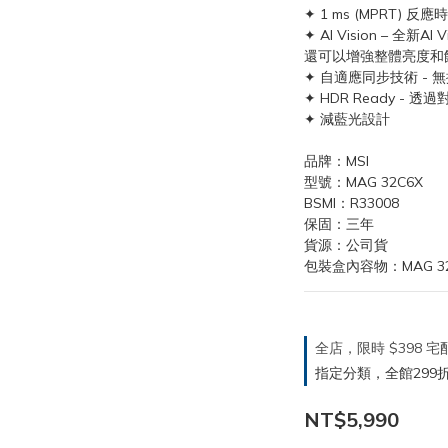
✦ 1 ms (MPRT)
✦ AI Vision – 
還可以增強整體亮度和
✦ 自適應同步技術 -
✦ HDR Ready 
✦ 減藍光設計 
品牌：MSI
型號：MAG 32C6X
BSMI：R33008
保固：三年
貨源：公司貨
包裝盒內容物：MAG 32
全店，限時 $398
指定分類，全館299折
NT$5,990