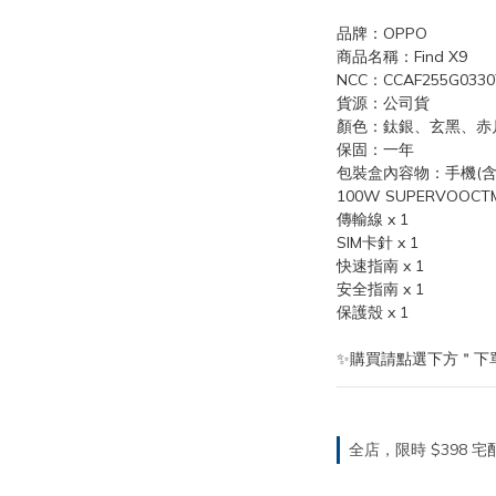
品牌：OPPO
商品名稱：Find X9
NCC：CCAF255G0330
貨源：公司貨
顏色：鈦銀、玄黑、赤
保固：一年
包裝盒內容物：手機(含螢
100W SUPERVOOCTM
傳輸線 x 1
SIM卡針 x 1
快速指南 x 1
安全指南 x 1
保護殼 x 1
✨購買請點選下方＂下
全店，限時 $398