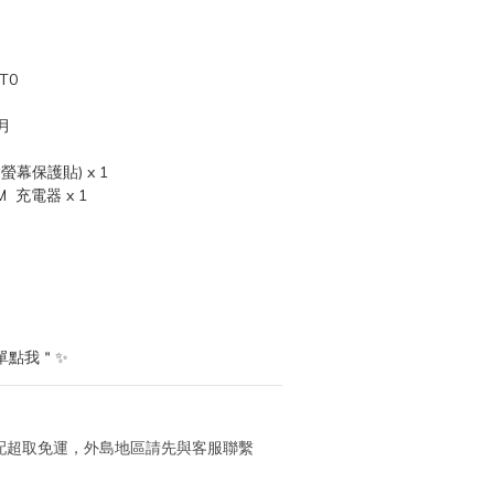
T0
月
幕保護貼) x 1
  充電器 x 1
單點我＂✨
 宅配超取免運，外島地區請先與客服聯繫