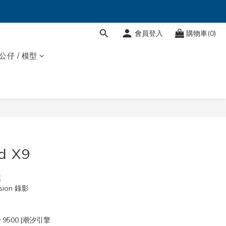
會員登入
購物車(0)
 公仔 / 模型
d X9
焦
ision 錄影
ty 9500 |潮汐引擎