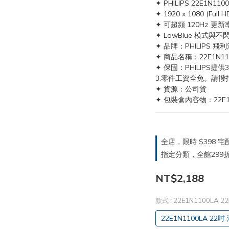
✦ PHILIPS 22E1N11
✦ 1920 x 1080 (Full H
✦ 可超頻 120Hz 更新
✦ LowBlue 模式
✦ 品牌：PHILIPS 飛利
✦ 商品名稱：22E1N11
✦ 保固：PHILIPS
3.零件工資全免。請撥打0
✦ 貨源：公司貨
✦ 包裝盒內容物：22E1N
全店，限時 $398
指定分類，全館299折
NT$2,188
款式
: 22E1N1100LA
22E1N1100LA 22