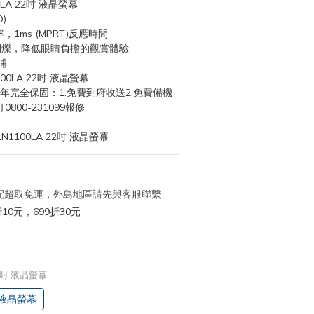
00LA 22吋 液晶螢幕
D)
率，1ms (MPRT)反應時間
與不閃爍，降低眼睛負擔的觀賞體驗
浦
00LA 22吋 液晶螢幕
提供3年完全保固：1.免費到府收送2.免費備機
800-231099報修
1100LA 22吋 液晶螢幕
 宅配超取免運，外島地區請先與客服聯繫
10元，699折30元
 22吋 液晶螢幕
吋 液晶螢幕