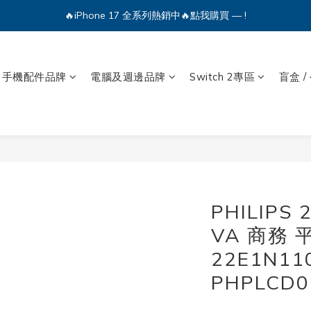
🔥iPhone 17 全系列熱銷中🔥點我購買 — !
💕加入Q哥 Line 新好友領優惠券！🎫
🔥iPhone 17 全系列熱銷中🔥點我購買 — !
手機配件品牌
電腦及週邊品牌
Switch 2專區
盲盒 /
PHILIPS 
VA 商務
22E1N1
PHPLCD0