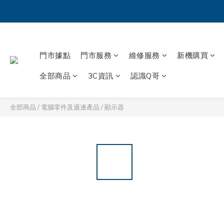
門市據點
門市服務
維修服務
新機購買
全部商品
3C資訊
認識Q哥
全部商品
/
電腦零件及週邊產品
/
顯示器