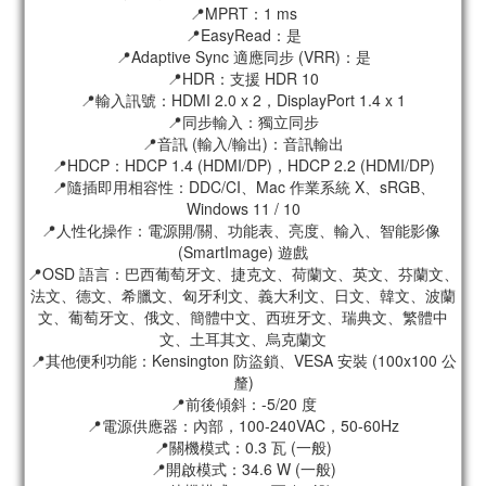
📍MPRT：1 ms
📍EasyRead：是
📍Adaptive Sync 適應同步 (VRR)：是
📍HDR：支援 HDR 10
📍輸入訊號：HDMI 2.0 x 2，DisplayPort 1.4 x 1
📍同步輸入：獨立同步
📍音訊 (輸入/輸出)：音訊輸出
📍HDCP：HDCP 1.4 (HDMI/DP)，HDCP 2.2 (HDMI/DP)
📍隨插即用相容性：DDC/CI、Mac 作業系統 X、sRGB、
Windows 11 / 10
📍人性化操作：電源開/關、功能表、亮度、輸入、智能影像 
(SmartImage) 遊戲
📍OSD 語言：巴西葡萄牙文、捷克文、荷蘭文、英文、芬蘭文、
法文、德文、希臘文、匈牙利文、義大利文、日文、韓文、波蘭
文、葡萄牙文、俄文、簡體中文、西班牙文、瑞典文、繁體中
文、土耳其文、烏克蘭文
📍其他便利功能：Kensington 防盜鎖、VESA 安裝 (100x100 公
釐)
📍前後傾斜：-5/20 度
📍電源供應器：內部，100-240VAC，50-60Hz
📍關機模式：0.3 瓦 (一般)
📍開啟模式：34.6 W (一般)