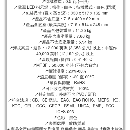
📍待機模式：0.5 瓦 (一般)
📍電源 LED 指示燈：操作 - 白色；待機模式 - 白色 (閃爍)
📍包裝尺寸 (寬 x 高 x 深)：930 x 517 x 162 mm
📍產品不含底座：715 x 420 x 62 mm
📍產品含底座 (最高高度)：715 x 514 x 248 mm
📍產品含包裝重量：11.35 kg
📍產品含底座重量：7.66 kg
📍產品不含底座重量：5.94 kg
📍海拔高度：運作：12,000 英呎 (3,658 公尺) 以上；非運作：
40,000 英呎 (12,192 公尺) 以上
📍溫度範圍 (操作)：0 至 40°C
📍MTBF：50,000 小時 (不包含背光)
📍相對濕度：20%-80%
📍溫度範圍 (儲存)：-20 至 60°C
📍環保與節能：RoHS
📍可回收包裝材質：100%
📍特定物質：外殼不含 PVC / BFR
📍符合法規：CB、CE 標誌、EAC、EAC ROHS、MEPS、KC、
KCC、CEL、CCC、CECP、BSMI、UKCA、EMF、FCC、
ICES-003
📍色彩：黑色
📍表面處理：紋路質感
※ 商品文案中相關圖文及說明.僅供參考.商品規格請以實際出貨為