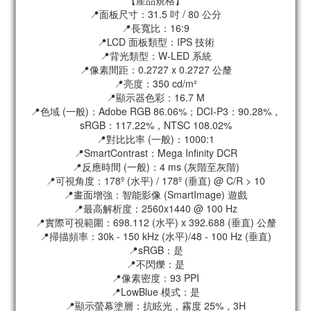
📍面板尺寸：31.5 吋 / 80 公分
📍長寬比：16:9
📍LCD 面板類型：IPS 技術
📍背光類型：W-LED 系統
📍像素間距：0.2727 x 0.2727 公釐
📍亮度：350 cd/m²
📍顯示器色彩：16.7 M
📍色域 (一般)：Adobe RGB 86.06%；DCI-P3：90.28%，
sRGB：117.22%，NTSC 108.02%
📍對比比率 (一般)：1000:1
📍SmartContrast：Mega Infinity DCR
📍反應時間 (一般)：4 ms (灰階至灰階)
📍可視角度：178º (水平) / 178º (垂直) @ C/R > 10
📍畫面增強：智能影像 (SmartImage) 遊戲
📍最高解析度：2560x1440 @ 100 Hz
📍實際可視範圍：698.112 (水平) x 392.688 (垂直) 公釐
📍掃描頻率：30k - 150 kHz (水平)/48 - 100 Hz (垂直)
📍sRGB：是
📍不閃爍：是
📍像素密度：93 PPI
📍LowBlue 模式：是
📍顯示螢幕塗層：抗眩光，霧度 25%，3H