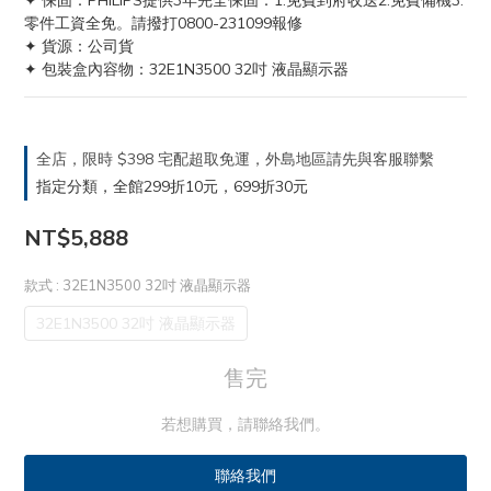
✦ 保固：PHILIPS提供3年完全保固：1.免費到府收送2.免費備機3.
零件工資全免。請撥打0800-231099報修
✦ 貨源：公司貨
✦ 包裝盒內容物：32E1N3500 32吋 液晶顯示器
全店，限時 $398 宅配超取免運，外島地區請先與客服聯繫
指定分類，全館299折10元，699折30元
NT$5,888
款式
: 32E1N3500 32吋 液晶顯示器
32E1N3500 32吋 液晶顯示器
售完
若想購買，請聯絡我們。
聯絡我們