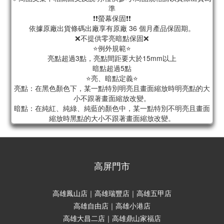
準
❗❗螢幕保固❗❗
依據原廠出貨條碼出廠享有原廠 36 個月產品保固期。
❌不提供零亮暗點保固❌
⭐例外規範⭐
亮點超過3點，亮點間距要大於15mm以上
暗點超過5點
⭐亮、暗點定義⭐
亮點：在黑色顏色下，某一點特別明亮且畫面縮放時明亮點的大
小不跟著畫面縮放改變。
暗點：在純紅、純綠、純藍的顏色中，某一點特別不明亮且畫面
縮放時黑點的大小不跟著畫面縮放改變。
高屏門市
高雄鳳山店｜高雄瑞豐店｜高雄五甲店
高雄自由店｜高雄小港店
高雄大昌二店｜高雄鼎山家福店