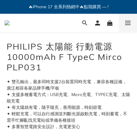
🔥iPhone 17 全系列熱銷中🔥點我購買 — !
💕加入Q哥 Line 新好友領優惠券！🎫
🔥iPhone 17 全系列熱銷中🔥點我購買 — !
PHILIPS 太陽能 行動電源
10000mAh F TypeC Mirco
PLP031
✦ 雙孔輸出，最多同時支援2台裝置同時充電 ，兼容各種設備，
廣泛相容各家品牌手機/平板
✦ 支援多種蓄電方式：USB充電、Micro充電、TYPEC充電、太陽
能充電
✦ 有太陽就有電，隨手隨充，善用能源，時刻節電
✦ 輕鬆充電，可以自行感測並判斷光源啟動充電，時刻蓄電，不
需手忙腳亂找充電站或準備各種接頭
✦ 多重智慧電路安全設計，充電更安心