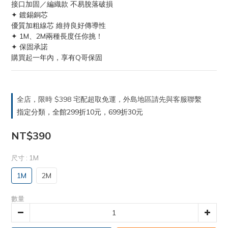
接口加固／編織款 不易脫落破損
✦ 鍍錫銅芯
優質加粗線芯 維持良好傳導性
✦ 1M、2M兩種長度任你挑！
✦ 保固承諾
購買起一年內，享有Q哥保固
全店，限時 $398 宅配超取免運，外島地區請先與客服聯繫
指定分類，全館299折10元，699折30元
NT$390
尺寸
: 1M
1M
2M
數量