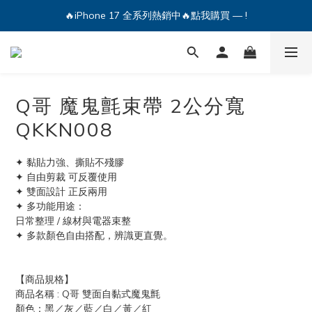
🔥iPhone 17 全系列熱銷中🔥點我購買 — !
🔥iPhone 17 全系列熱銷中🔥點我購買 — !
💕加入Q哥 Line 新好友領優惠券！🎫
🔥iPhone 17 全系列熱銷中🔥點我購買 — !
Q哥 魔鬼氈束帶 2公分寬
QKKN008
✦ 黏貼力強、撕貼不殘膠
✦ 自由剪裁 可反覆使用
✦ 雙面設計 正反兩用
✦ 多功能用途：
日常整理 / 線材與電器束整
✦ 多款顏色自由搭配，辨識更直覺。
【商品規格】
商品名稱 : Q哥 雙面自黏式魔鬼氈
顏色：黑／灰／藍／白／黃／紅