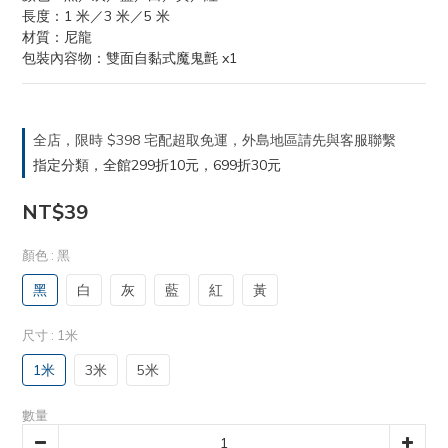
長度：1 米／3 米／5 米
材質：尼龍
包裝內容物：雙面自黏式魔鬼氈 x1
全店，限時 $398 宅配超取免運，外島地區請先與客服聯繫
指定分類，全館299折10元，699折30元
NT$39
顏色
: 黑
黑
白
灰
藍
紅
黃
尺寸
: 1米
1米
3米
5米
數量