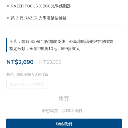
✦ RAZER FOCUS X 26K 光學感測器
✦ 第 3 代 RAZER 光學滑鼠按鍵軸
全店，限時 $398 宅配超取免運，外島地區請先與客服聯繫
指定分類，全館299折10元，699折30元
NT$2,690
NT$3,390
顏色
: 煉獄奎蛇 V3 速度版
煉獄奎蛇 V3 速度版
售完
若想購買，請聯絡我們。
聯絡我們