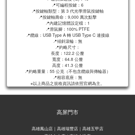
📍可編程按鍵：6
📍按鍵軸類型：第 3 代光學滑鼠按鍵軸
📍按鍵軸壽命：9,000 萬次點擊
📍內建記憶體設定檔：1
📍滑鼠腳：100% PTFE
📍纜線：USB Type A 轉 USB Type C 連接線
📍傾斜滾輪：無
📍約略尺寸：
長度：122.2 公釐
寬度：64.8 公釐
高度：41.3 公釐
📍約略重量：55 公克（不包含纜線與傳輪器）
📍相容底座：無
※以上商品之規格資訊請依照官網為主。
高屏門市
高雄鳳山店｜高雄瑞豐店｜高雄五甲店