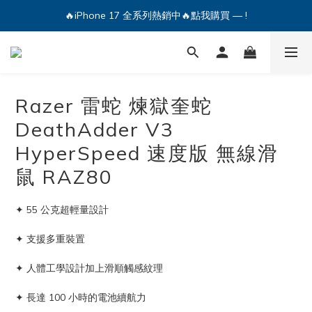
🔥iPhone 17 全系列熱銷中🔥點我購買 — !
💕加入Q哥 Line 新好友領優惠券！🎫
🔥iPhone 17 全系列熱銷中🔥點我購買 — !
Razer 雷蛇 煉獄奎蛇
DeathAdder V3
HyperSpeed 速度版 無線滑
鼠 RAZ80
✦ 55 公克超輕量設計
✦ 支援多重裝置
✦ 人體工學設計加上滑順觸感紋理
✦ 長達 100 小時的電池續航力