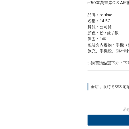
✅5000萬畫素OIS AI相
品牌：realme
名稱：14 5G
貨源：公司貨
顏色：粉 / 鈦 / 銀
保固：1年
包裝盒內容物：手機（出
旅充、手機殼、SIM卡
✨購買請點選下方＂下
全店，限時 $398
若