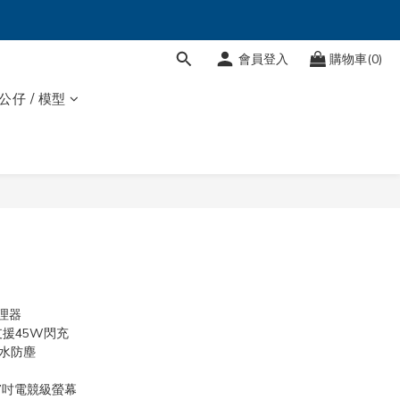
會員登入
購物車(0)
 公仔 / 模型
4
處理器
支援45W閃充
防水防塵
.67吋電競級螢幕​