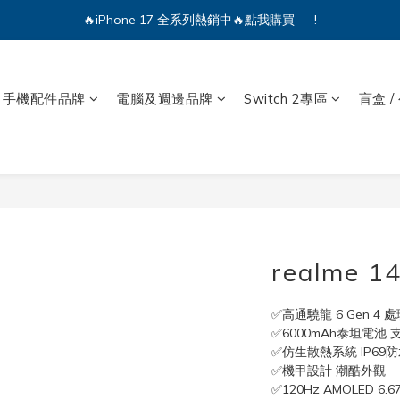
🔥iPhone 17 全系列熱銷中🔥點我購買 — !
🔥iPhone 17 全系列熱銷中🔥點我購買 — !
💕加入Q哥 Line 新好友領優惠券！🎫
🔥iPhone 17 全系列熱銷中🔥點我購買 — !
手機配件品牌
電腦及週邊品牌
Switch 2專區
盲盒 /
realme 1
✅高通驍龍 6 Gen 4 
✅6000mAh泰坦電池 
✅仿生散熱系統 IP69
✅機甲設計 潮酷外觀
✅120Hz AMOLED 6