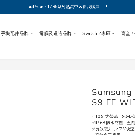
🔥iPhone 17 全系列熱銷中🔥點我購買 — !
💕加入Q哥 Line 新好友領優惠券！🎫
🔥iPhone 17 全系列熱銷中🔥點我購買 — !
手機配件品牌
電腦及週邊品牌
Switch 2專區
盲盒 /
Samsung 
S9 FE WI
✅10.9”大螢幕，90H
✅IP 68 防水防塵，盒附S 
✅長效電力，45W快速