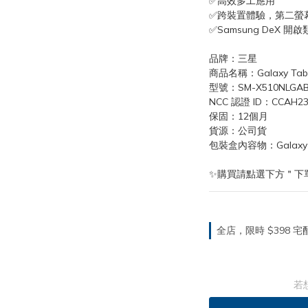
✅高效多工應用
✅跨裝置體驗，第二螢
✅Samsung DeX 開
品牌：三星
商品名稱：Galaxy Tab 
型號：SM-X510NLGABRI
NCC 認證 ID：CCAH23
保固：12個月
貨源：公司貨
包裝盒內容物：Galaxy Tab
✨購買請點選下方＂下
全店，限時 $398
若