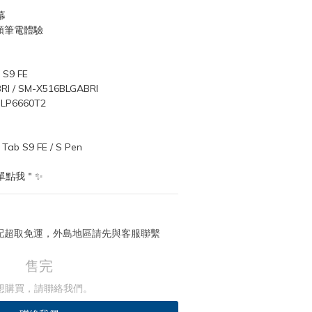
幕
啟類筆電體驗
S9 FE
 / SM-X516BLGABRI
LP6660T2
 S9 FE / S Pen
單點我＂✨
 宅配超取免運，外島地區請先與客服聯繫
售完
想購買，請聯絡我們。