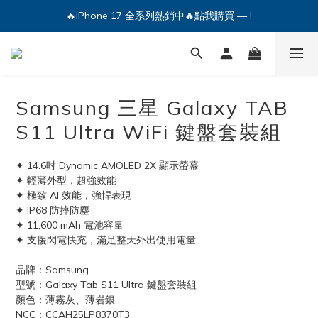
🔥iPhone 17 全系列熱銷中🔥點我購買 — !
💕加入Q哥 Line 新好友領優惠券！🎫
🔥iPhone 17 全系列熱銷中🔥點我購買 — !
Samsung 三星 Galaxy TAB
S11 Ultra WiFi 鍵盤套裝組
✦ 14.6吋 Dynamic AMOLED 2X 顯示螢幕
✦ 輕薄外型，超強效能
✦ 極致 AI 效能，強悍表現
✦ IP68 防摔防塵
✦ 11,600 mAh 電池容量
✦ 支援閃電快充，滿足整天外出使用電量
品牌：Samsung
型號：Galaxy Tab S11 Ultra 鍵盤套裝組
顏色：薄霧灰、薄岩銀
NCC：CCAH25LP8370T3