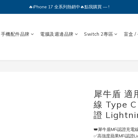
🔥iPhone 17 全系列熱銷中🔥點我購買 — !
💕加入Q哥 Line 新好友領優惠券！🎫
🔥iPhone 17 全系列熱銷中🔥點我購買 — !
手機配件品牌
電腦及週邊品牌
Switch 2專區
盲盒 /
犀牛盾 適用 
線 Type 
證 Light
👑犀牛盾MFi認證充電線(
✅高強度蘋果MFi認證Ligh