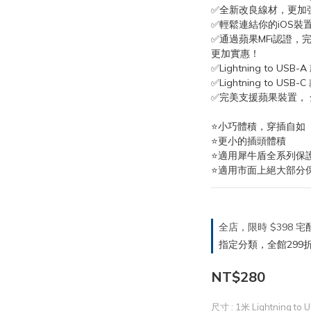
✅全新改良線材，更加
✅輕鬆連結你的iOS裝
✅通過蘋果MFi認證，
更加實惠！
✅Lightning to USB
✅Lightning to USB
✅完美支援蘋果裝置，
⭐小巧體積，穿插自如
⭐更小的插頭體積
⭐適用犀牛盾全系列保
⭐適用市面上絕大部分
全店，限時 $398
指定分類，全館299折
NT$280
尺寸
: 1米 Lightning to