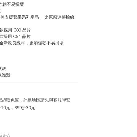
強韌不易損壞
置
完美支援蘋果系列產品， 比原廠連傳輸線
-A 款採用 C89 晶片
-C 款採用 C94 晶片
 全新改良線材，更加強韌不易損壞
護殼
保護殼
 宅配超取免運，外島地區請先與客服聯繫
10元，699折30元
 USB-A