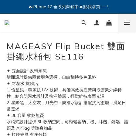
🔥iPhone 17 全系列熱銷中🔥點我購買 — !
🔥iPhone 17 全系列熱銷中🔥點我購買 — !
💕加入Q哥 Line 新好友領優惠券！🎫
🔥iPhone 17 全系列熱銷中🔥點我購買 — !
MAGEASY Flip Bucket 雙面
掛繩水桶包 SE116
✦ 雙面設計 反轉潮流
雙面設計提供兩種顏色選擇，自由翻轉多色風格
✦ 防潑水 抗髒污
1. 恆星銀：獨家抗 UV 技術，具備高效抗泛黃與抵禦紫外線特
性，結合防潑水設計及抗污塗層，輕鬆維持表面光澤
2. 星際黑、太空灰、月光杏：防潑水設計搭配抗污塗層，滿足日
常需求
✦ 3L 容量 收納無憂
水桶式設計提供 3L 收納空間，可輕鬆容納手機、耳機、鑰匙、護
照及 AirTag 等隨身物品
✦ 拉鍊夾層 有序分類