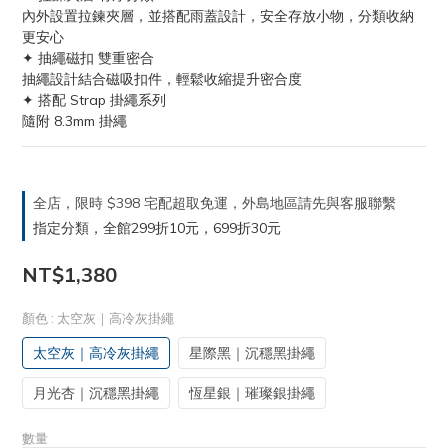
內外設置拉鍊夾層，並搭配雨蓋設計，安全存放小物，分類收納
更安心
✦ 抽繩磁扣 雙重密合
抽繩設計結合磁吸扣件，輕鬆收縮提升密合度
✦ 搭配 Strap 掛繩系列
隨附 8.3mm 掛繩
全店，限時 $398 宅配超取免運，外島地區請先與客服聯繫
指定分類，全館299折10元，699折30元
NT$1,380
顏色
: 太空灰｜高冷灰掛繩
太空灰｜高冷灰掛繩
星際黑｜沉穩黑掛繩
月光杏｜沉穩黑掛繩
恆星銀｜璀璨銀掛繩
數量