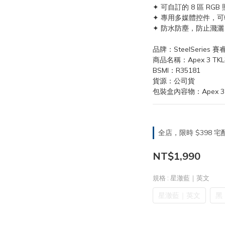
✦ 可自訂的 8 區 RGB
✦ 專用多媒體控件，
✦ 防水防塵，防止濺灑
品牌：SteelSeries 賽
商品名稱：Apex 3 T
BSMI：R35181
貨源：公司貨
包裝盒內容物：Apex 3
全店，限時 $398
NT$1,990
規格
: 星澈藍｜英文
星澈藍｜英文
黑