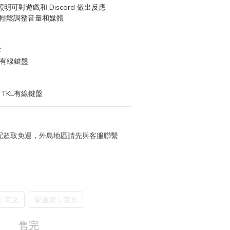
 照明可對遊戲和 Discord 做出反應
可輕鬆調整音量和媒體
睿
KL有線鍵盤
 TKL有線鍵盤
 宅配超取免運，外島地區請先與客服聯繫
｜英文
夢澈紫｜英文
售完