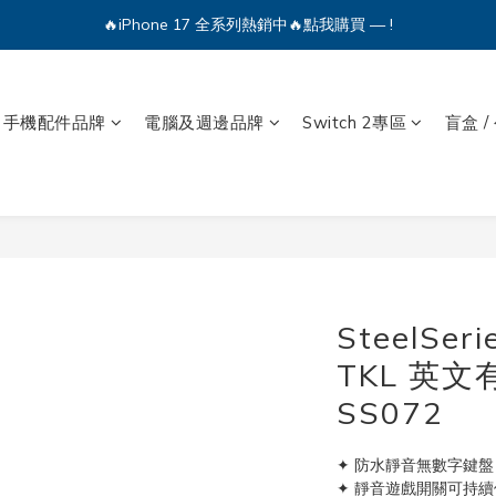
🔥iPhone 17 全系列熱銷中🔥點我購買 — !
💕加入Q哥 Line 新好友領優惠券！🎫
🔥iPhone 17 全系列熱銷中🔥點我購買 — !
手機配件品牌
電腦及週邊品牌
Switch 2專區
盲盒 /
SteelSer
TKL 英
SS072
✦ 防水靜音無數字鍵盤，
✦ 靜音遊戲開關可持續使