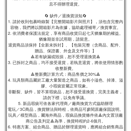
且不得辦理退貨。
🔄 缺件／退換貨須知🔄
1. 請於收到包裹時錄製【完整開箱影片與照片】，須包含完整內
容物，我們將以開箱影片為依據，協助處理補寄／換貨事宜。
2. 依消費者保護法規定，享有商品收貨日起七天猶豫期的權益。
猶豫期並非試用期，請留意。
退貨商品須保持【全新未拆封】、【包裝完整（含商品、配件、
贈品、保證書、外盒及文件等）】
🔺若有缺漏或毀損，恕不受理退換貨🔺
3. 已拆封之商品，均不接受退貨，若執意退貨，將依使用情形酌
收整新費。
🔺整新費計算方式：商品售價之30%🔺
4. 玩具類商品屬於工廠大量製造之商品，如有小溢色、掉漆、溢
膠、小瑕疵皆屬正常現象。
非斷裂、缺件，皆不算瑕疵品，恕不接受退換貨，完美主義者，
請勿下標，以免有爭議。
5. 新品瑕疵可依各家代理商／廠商換貨方式協助辦理
電玩／3C商品，換貨辦法與時程，依商品可參閱原廠保固說明。
玩具／模型商品，屬海外商品，瑕疵品換貨條件依🔺內文置頂廠
商公告及判定🔺為準，換貨時程約2-6個月。
6. 特惠方案、組合商品、贈品於辦理退貨時，應將組合銷售商品