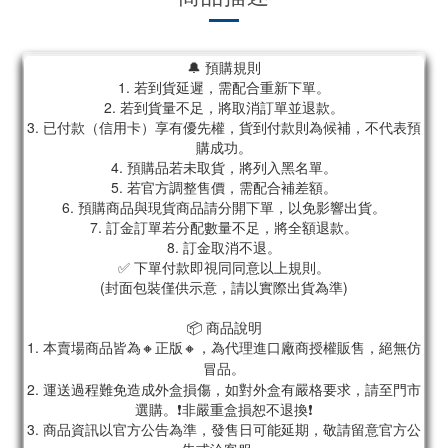
🔔 預購規則
1. 若到貨延遲，需配合重新下單。
2. 若到貨量不足，將取消訂單並退款。
3. 已付款（信用卡）享有優先權，貨到付款則為候補，不代表預
購成功。
4. 預購品若未取貨，將列入黑名單。
5. 若官方調整售價，需配合補差額。
6. 預購商品與現貨商品請分開下單，以免影響出貨。
7. 訂金訂單若分配數量不足，將全額退款。
8. 訂金取消不退。
✅ 下單付款即視同同意以上規則。
(封面包裝僅供示意，請以實際出貨為準)
📦 商品說明
1. 本賣場商品皆為
🔸正版🔸，為代理進口廠商授權販售，絕無仿
冒品。
2. 運送過程難免造成外盒損傷，如對外盒有嚴格要求，請至門市
選購。❗非嚴重盒損恕不退換❗
3. 商品資訊以官方公告為準，發售日可能延期，敬請留意官方公