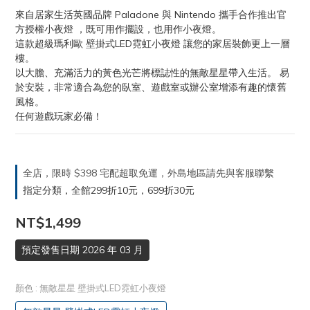
來自居家生活英國品牌 Paladone 與 Nintendo 攜手合作推出官
方授權小夜燈 ，既可用作擺設，也用作小夜燈。
這款超級瑪利歐 壁掛式LED霓虹小夜燈 讓您的家居裝飾更上一層
樓。 
以大膽、充滿活力的黃色光芒將標誌性的無敵星星帶入生活。 易
於安裝，非常適合為您的臥室、遊戲室或辦公室增添有趣的懷舊
風格。 
任何遊戲玩家必備！
全店，限時 $398 宅配超取免運，外島地區請先與客服聯繫
指定分類，全館299折10元，699折30元
NT$1,499
預定發售日期 2026 年 03 月
顏色
: 無敵星星 壁掛式LED霓虹小夜燈