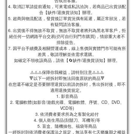
告或洽客服。
4. 取消訂單請提前通知，可來電或私訊洽詢，若商品已出貨須配
合【缺件/退換貨須知】辦理。
5. 超商與物流配送，發貨後訂單貨況偶有延遲，屬正常狀況，若
有疑問請洽客服。
6. 出貨後不得無故不取貨，無故不取貨者將列為黑名單客戶，拒
絕任何一切網路平台交易(仍可自行到門市購買)，情節重大者不
排除提告。
7. 因平台手續費及相關營運成本，線上售價與實體門市可能有所
差異，敬請理解並依需求選購。
如確定不領收該商品，請依【🔄缺件/退換貨須知】辦理。
⚠️⚠️⚠️保障你我權益，請特別注意⚠️⚠️⚠️
🔻以下一經拆封即無法回復原狀的商品🔻
在您還不確定是否要辦理退貨以前請勿拆封，售出拆封後，即不
適用退換貨規定。
1. 影音商品
2. 電腦軟體(如影音/遊戲光碟、電腦軟體、序號、CD、DVD、
VCD等)
3. 依消費者要求所為之客製化給付
4. 個人衛生用品(刮鬍刀、耳機等)等
5. 盲盒、隨機抽包、福袋等商品
一經拆封則依消費者保護法之規定，無法享有七天猶豫期之權益