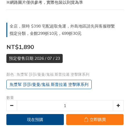
※網路圖片僅供參考，實際包裝以到貨為準
全店，限時 $398 宅配超取免運，外島地區請先與客服聯繫
指定分類，全館299折10元，699折30元
NT$1,890
預定發售日期 2026 / 07 / 23
顏色
: 魚漿幫 莎莎/曼曼/鬼福 斯普拉遁 塗擊隊系列
魚漿幫 莎莎/曼曼/鬼福 斯普拉遁 塗擊隊系列
數量
現在預購
立即購買