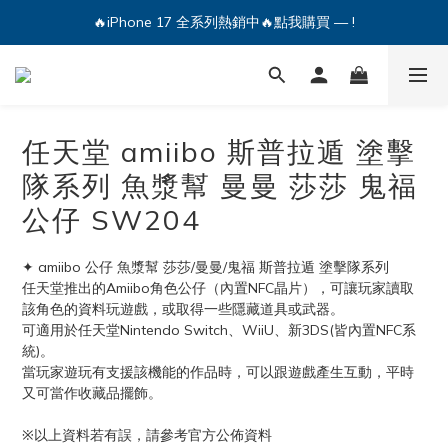
🔥iPhone 17 全系列熱銷中🔥點我購買 — !
🔥iPhone 17 全系列熱銷中🔥點我購買 — !
💕加入Q哥 Line 新好友領優惠券！🎫
🔥iPhone 17 全系列熱銷中🔥點我購買 — !
任天堂 amiibo 斯普拉遁 塗擊
隊系列 魚漿幫 曼曼 莎莎 鬼福
公仔 SW204
✦ amiibo 公仔 魚漿幫 莎莎/曼曼/鬼福 斯普拉遁 塗擊隊系列
任天堂推出的Amiibo角色公仔（內置NFC晶片），可讓玩家讀取
該角色的資料玩遊戲，或取得一些隱藏道具或武器。
可適用於任天堂Nintendo Switch、WiiU、新3DS(皆內置NFC系
統)。
當玩家遊玩有支援該機能的作品時，可以跟遊戲產生互動，平時
又可當作收藏品擺飾。
※以上資料若有誤，請參考官方公佈資料