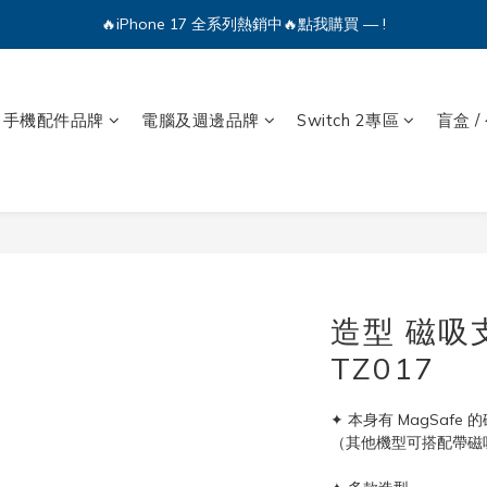
🔥iPhone 17 全系列熱銷中🔥點我購買 — !
💕加入Q哥 Line 新好友領優惠券！🎫
🔥iPhone 17 全系列熱銷中🔥點我購買 — !
手機配件品牌
電腦及週邊品牌
Switch 2專區
盲盒 /
造型 磁吸支
TZ017
✦ 本身有 MagSaf
（其他機型可搭配帶磁