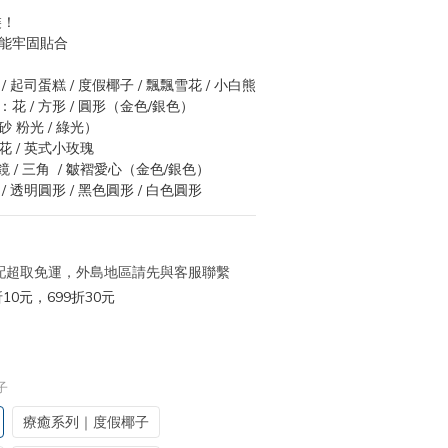
裝！
 皆能牢固貼合
 起司蛋糕 / 度假椰子 / 飄飄雪花 / 小白熊
花 / 方形 / 圓形（金色/銀色）
 粉光 / 綠光）
 / 英式小玫瑰
鏡 / 三角  / 皺褶愛心（金色/銀色）
 透明圓形 / 黑色圓形 / 白色圓形
 宅配超取免運，外島地區請先與客服聯繫
10元，699折30元
子
療癒系列｜度假椰子