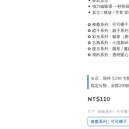
✦ 多款造型
✦ 強力磁吸環 一秒拆
✦ 直立 / 橫放 / 手拿
✿ 療癒系列：可可椰子 /
✿ 鏡子系列：鏡子系列：
✿ 彩光系列：貓掌（磨砂
✿ 古典系列：小清新碎花
✿ 復古系列：圓形 / 魔
✿ 簡約系列：透明愛心 /
全店，限時 $398
指定分類，全館299折
NT$110
尺寸
: 療癒系列｜可可椰
療癒系列｜可可椰子