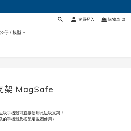
會員登入
購物車(0)
 公仔 / 模型
立即購買
架 MagSafe
e 的磁吸手機殼可直接使用此磁吸支架！
吸的手機殼及搭配引磁圈使用）