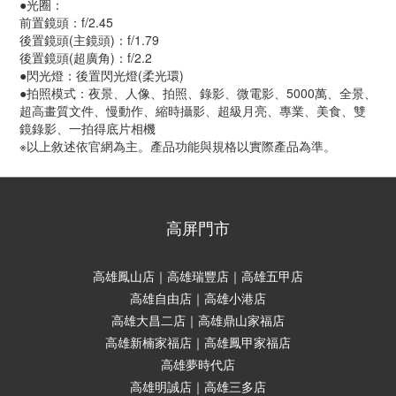
●光圈：
前置鏡頭：f/2.45
後置鏡頭(主鏡頭)：f/1.79
後置鏡頭(超廣角)：f/2.2
●閃光燈：後置閃光燈(柔光環)
●拍照模式：夜景、人像、拍照、錄影、微電影、5000萬、全景、
超高畫質文件、慢動作、縮時攝影、超級月亮、專業、美食、雙
鏡錄影、一拍得底片相機
※以上敘述依官網為主。產品功能與規格以實際產品為準。
高屏門市
高雄鳳山店｜高雄瑞豐店｜高雄五甲店
高雄自由店｜高雄小港店
高雄大昌二店｜高雄鼎山家福店
高雄新楠家福店｜高雄鳳甲家福店
高雄夢時代店
高雄明誠店｜高雄三多店