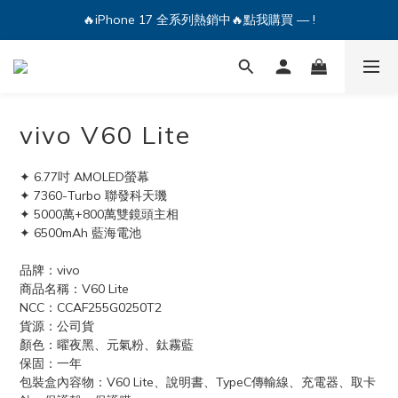
🔥iPhone 17 全系列熱銷中🔥點我購買 — !
💕加入Q哥 Line 新好友領優惠券！🎫
🔥iPhone 17 全系列熱銷中🔥點我購買 — !
vivo V60 Lite
✦ 6.77吋 AMOLED螢幕
✦ 7360-Turbo 聯發科天璣
✦ 5000萬+800萬雙鏡頭主相
✦ 6500mAh 藍海電池
品牌：vivo
商品名稱：V60 Lite
NCC：CCAF255G0250T2
貨源：公司貨
顏色：曜夜黑、元氣粉、鈦霧藍
保固：一年
包裝盒內容物：V60 Lite、說明書、TypeC傳輸線、充電器、取卡