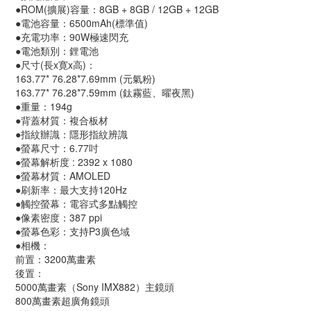
●ROM(擴展)容量：8GB + 8GB / 12GB + 12GB
●電池容量：6500mAh(標準值)
●充電功率：90W極速閃充
●電池類別：鋰電池
●尺寸(長x寛x高)：
163.77* 76.28*7.69mm (元氣粉)
163.77* 76.28*7.59mm (鈦霧藍、曜夜黑)
●重量：194g
●背蓋材質：複合板材
●指紋辦識：隱形指紋辨識
●螢幕尺寸：6.77吋
●螢幕解析度 : 2392 x 1080
●螢幕材質：AMOLED
●刷新率：最大支持120Hz
●觸控螢幕：電容式多點觸控
●像素密度：387 ppi
●螢幕色彩：支持P3廣色域
●相機：
前置：3200萬畫素
後置：
5000萬畫素（Sony IMX882）主鏡頭
800萬畫素超廣角鏡頭