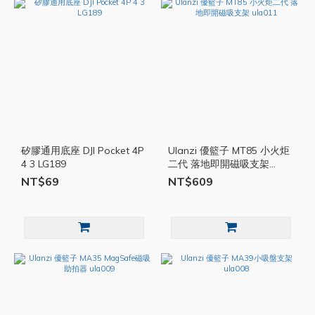
矽膠通用底座 DJI Pocket 4P
Ulanzi 優籃子 MT85 小火炬
4 3 LG189
二代 落地即開磁吸支架
ula011
NT$69
NT$609