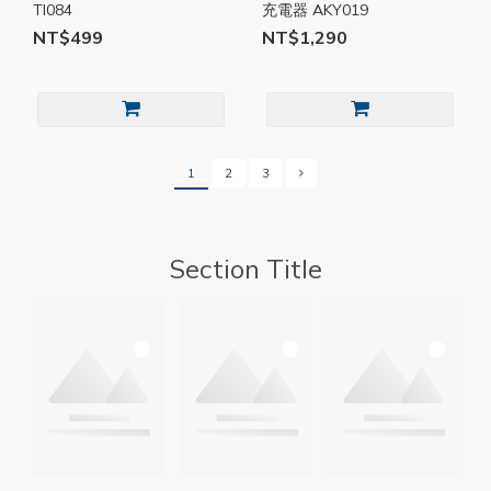
TI084
充電器 AKY019
NT$499
NT$1,290
1
2
3
Section Title