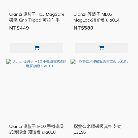
Ulanzi 優籃子 JJ03 MagSafe
Ulanzi 優籃子 ML05
磁吸 Grip Tripod 可拉伸手柄
MagLock補光燈 ula014
三腳架 ula004
NT$449
NT$580
Ulanzi 優籃子 M10 手機磁吸
摺疊奈米膠磁吸真空支架
式護眼燈 閱讀燈 ula010
LG195