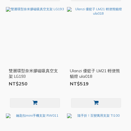
雙層環型奈米膠磁吸真空支
Ulanzi 優籃子 LM21 輕便熊
架 LG193
貓燈 ula018
NT$250
NT$519