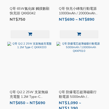
Q哥 65W氮化鎵 觸摸數顯
Q哥 快充小磚塊行動電源
快充頭 QKKB042
10000mAh / 20000mAh
QKKP022
NT$750
NT$690 ~ NT$890
Q哥 Qi2.2 25W 支架無線
Q哥 防爆電芯超薄磁吸行
充電盤 1.2M Type-C
動電源 5000mAh /
QKKK033
10000mAh QKKP010
NT$650 ~ NT$690
NT$1,090 ~
NT$1,390