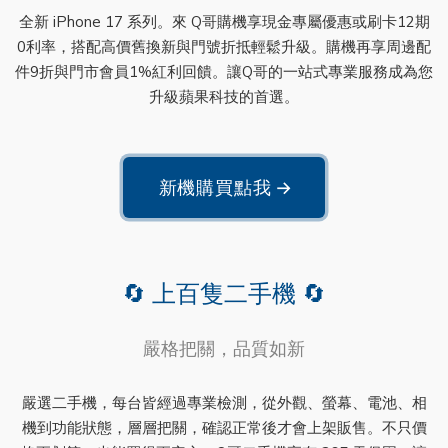
全新 iPhone 17 系列。來 Q哥購機享現金專屬優惠或刷卡12期
0利率，搭配高價舊換新與門號折抵輕鬆升級。購機再享周邊配
件9折與門市會員1%紅利回饋。讓Q哥的一站式專業服務成為您
升級蘋果科技的首選。
新機購買點我
→
🔄 上百隻二手機 🔄
嚴格把關，品質如新
嚴選二手機，每台皆經過專業檢測，從外觀、螢幕、電池、相
機到功能狀態，層層把關，確認正常後才會上架販售。不只價