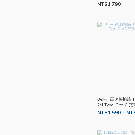
NT$1,790
Belkin 高速傳輸線 Th
2M Type-C to C
BEL35
NT$1,590 ~ NT