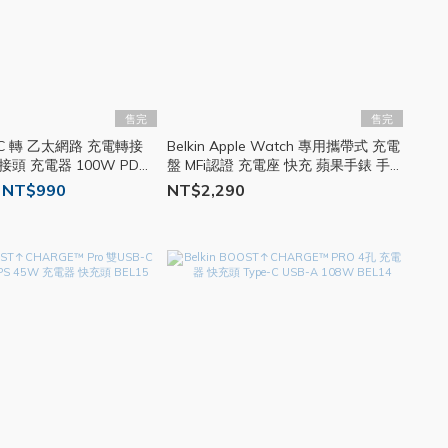
售完
售完
SB-C 轉 乙太網路 充電轉接
Belkin Apple Watch 專用攜帶式 充電
接頭 充電器 100W PD快
盤 MFi認證 充電座 快充 蘋果手錶 手
pe-C BEL29
錶充電器 BEL51
 NT$990
NT$2,290