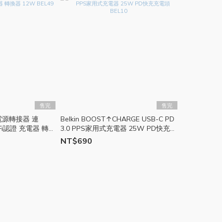
售完
售完
+ 電源轉接器 連
Belkin BOOST↑CHARGE USB-C PD
MFi認證 充電器 轉
3.0 PPS家用式充電器 25W PD快充充
電頭 BEL10
NT$690