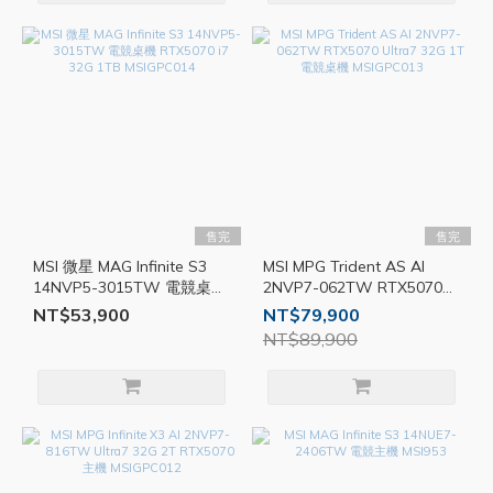
售完
售完
MSI 微星 MAG Infinite S3
MSI MPG Trident AS AI
14NVP5-3015TW 電競桌機
2NVP7-062TW RTX5070
RTX5070 i7 32G 1TB
Ultra7 32G 1T 電競桌機
NT$53,900
NT$79,900
MSIGPC014
MSIGPC013
NT$89,900