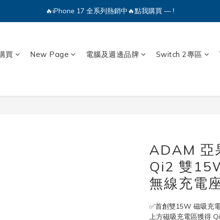
🔥iPhone 17 全系列熱銷中🔥點我購買 — !
💕加入Q哥 Line 新好友領優惠券！🎫
🔥iPhone 17 全系列熱銷中🔥點我購買 — !
購買
New Page
電腦及週邊品牌
Switch 2專區
ADAM 亞
Qi2 雙1
無線充電座
✅首創雙15W 磁吸充
上方磁吸充電區獲得 Qi2 