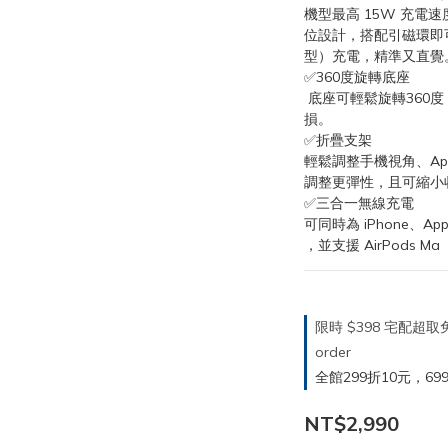
機型最高 15W 充電
位設計，搭配引磁環即可為
型）充電，精準又直覺
✅360度旋轉底座
 底座可輕鬆旋轉360度，不必遷就擺放位置而導致充電線長期折
損。
✅折疊支架
輕鬆調整手機視角、App
調整更彈性，且可縮小
✅三合一無線充電
可同時為 iPhone、Ap
，並支援 AirPods Ma
限時 $398 宅配超
order
全館299折10元，699折30
NT$2,990