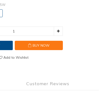
15W
T
BUY NOW
Add to Wishlist
Customer Reviews