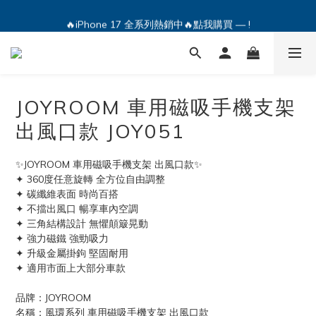
🔥iPhone 17 全系列熱銷中🔥點我購買 — !
🔥iPhone 17 全系列熱銷中🔥點我購買 — !
💕加入Q哥 Line 新好友領優惠券！🎫
🔥iPhone 17 全系列熱銷中🔥點我購買 — !
JOYROOM 車用磁吸手機支架
出風口款 JOY051
✨JOYROOM 車用磁吸手機支架 出風口款✨
✦ 360度任意旋轉 全方位自由調整
✦ 碳纖維表面 時尚百搭
✦ 不擋出風口 暢享車內空調
✦ 三角結構設計 無懼顛簸晃動
✦ 強力磁鐵 強勁吸力
✦ 升級金屬掛鉤 堅固耐用
✦ 適用市面上大部分車款
品牌：JOYROOM
名稱：風環系列 車用磁吸手機支架 出風口款