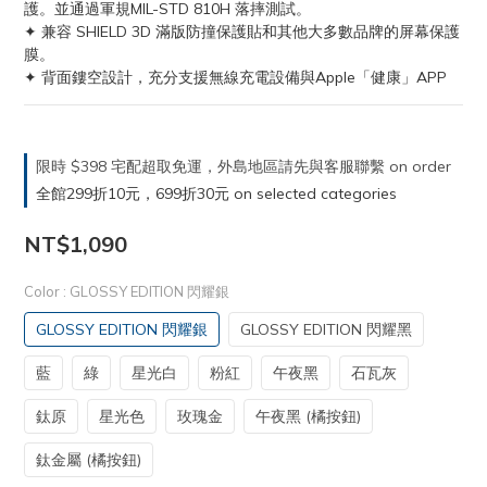
護。並通過軍規MIL-STD 810H 落摔測試。
✦ 兼容 SHIELD 3D 滿版防撞保護貼和其他大多數品牌的屏幕保護
膜。
✦ 背面鏤空設計，充分支援無線充電設備與Apple「健康」APP
限時 $398 宅配超取免運，外島地區請先與客服聯繫 on order
全館299折10元，699折30元 on selected categories
NT$1,090
Color
: GLOSSY EDITION 閃耀銀
GLOSSY EDITION 閃耀銀
GLOSSY EDITION 閃耀黑
藍
綠
星光白
粉紅
午夜黑
石瓦灰
鈦原
星光色
玫瑰金
午夜黑 (橘按鈕)
鈦金屬 (橘按鈕)