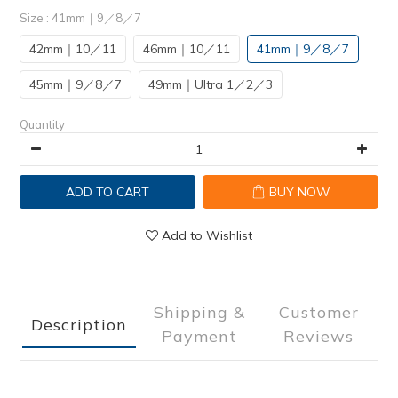
Size
: 41mm｜9／8／7
42mm｜10／11
46mm｜10／11
41mm｜9／8／7
45mm｜9／8／7
49mm｜Ultra 1／2／3
Quantity
ADD TO CART
BUY NOW
Add to Wishlist
Shipping &
Customer
Description
Payment
Reviews