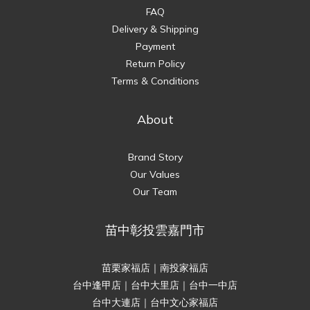
FAQ
Delivery & Shipping
Payment
Return Policy
Terms & Conditions
About
Brand Story
Our Values
Our Team
苗中彰投雲嘉門市
苗栗家福店｜南投家福店
台中逢甲店｜台中大里店｜台中一中店
台中大連店｜台中文心家福店