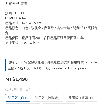
✦ 蘋果MFi認證
接頭：USB-C
BSMI: D3A342
產品尺寸：4x2.5x2.5 cm
產品顏色：白色 / 玫瑰金 / 夜幕綠 / 吉依卡哇 / 閃爍P助 / 亮眼兔
兔
產品保固：產品保固2年，註冊產品可延長保固至10年
支援系統：iOS 14 以上
限時 $398 宅配超取免運，外島地區請先與客服聯繫 on order
全館299折10元，699折30元 on selected categories
NT$1,490
規格
: 雙用版（白）
雙用版（白）
雙用版（玫瑰金）
雙用版（夜幕綠）