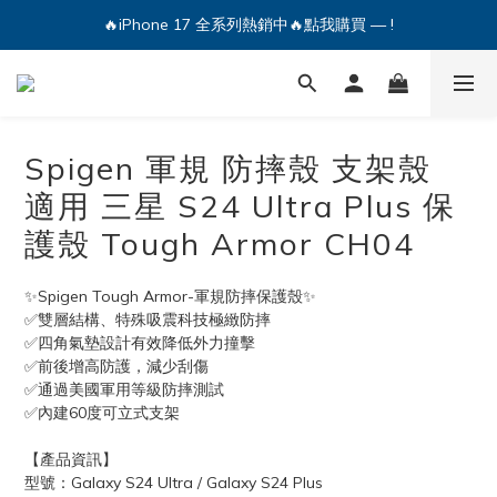
🔥iPhone 17 全系列熱銷中🔥點我購買 — !
🔥iPhone 17 全系列熱銷中🔥點我購買 — !
💕加入Q哥 Line 新好友領優惠券！🎫
🔥iPhone 17 全系列熱銷中🔥點我購買 — !
Spigen 軍規 防摔殼 支架殼
適用 三星 S24 Ultra Plus 保
護殼 Tough Armor CH04
✨Spigen Tough Armor-軍規防摔保護殼✨
✅雙層結構、特殊吸震科技極緻防摔
✅四角氣墊設計有效降低外力撞擊
✅前後增高防護，減少刮傷
✅通過美國軍用等級防摔測試
✅內建60度可立式支架
【產品資訊】
型號：Galaxy S24 Ultra / Galaxy S24 Plus