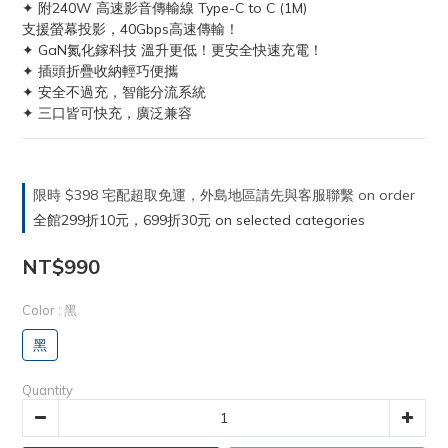
✦ 附240W 高速影音傳輸線 Type-C to C (1M)
支援螢幕投影，40Gbps高速傳輸！
✦ GaN氮化鎵科技 溫升更低！更安全快速充電！
✦ 插頭折疊收納輕巧便攜
✦ 安全不過充，智能分流系統
✦ 三口皆可快充，廣泛兼容
限時 $398 宅配超取免運，外島地區請先與客服聯繫 on order
全館299折10元，699折30元 on selected categories
NT$990
Color
: 黑
黑
Quantity