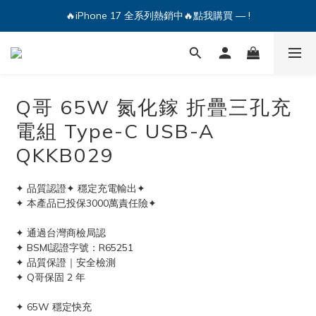
🔥iPhone 17 全系列熱銷中🔥點我購買 — !
💕加入Q哥 Line 新好友領優惠券！🎫
🔥iPhone 17 全系列熱銷中🔥點我購買 — !
Q哥 65W 氮化鎵 折疊三孔充
電組 Type-C USB-A
QKKB029
✦ 品質認證✦ 穩定充電輸出✦ 
✦ 本產品已投保3000萬責任險✦ 
✦ 通過台灣商檢局認
✦ BSMI認證字號：R65251
✦ 品質保證｜安全檢測
✦ Q哥保固 2 年
✦ 65W 穩定快充