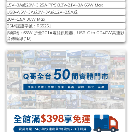
⎓
⎓
⎓
15V
3A或20V
3.25A(PPS)3.3V-21V
3A 65W Max
⎓
⎓
⎓
USB-A:5V
3A或9V
3A或12V
2.5A或
⎓
20V
1.5A 30W Max
BSMI認證字號：R65251
內容物：65W 折疊2C1A電源供應器、USB-C to C 240W高速影
音傳輸線(1M)