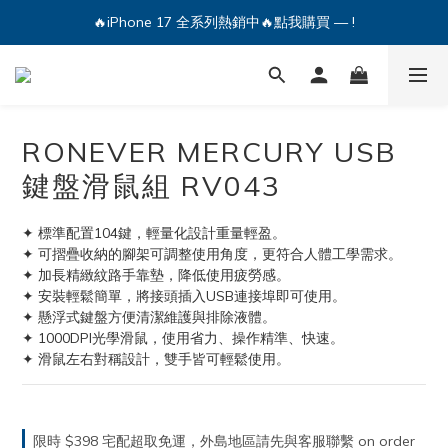
🔥iPhone 17 全系列熱銷中🔥點我購買 — !
🔥iPhone 17 全系列熱銷中🔥點我購買 — !
💕加入Q哥 Line 新好友領優惠券！🎫
🔥iPhone 17 全系列熱銷中🔥點我購買 — !
RONEVER MERCURY USB
鍵盤滑鼠組 RV043
✦ 標準配置104鍵，輕量化設計重量輕盈。
✦ 可摺疊收納的腳架可調整使用角度，更符合人體工學需求。
✦ 加長精緻紋路手靠墊，降低使用疲勞感。
✦ 安裝輕鬆簡單，將接頭插入USB連接埠即可使用。
✦ 懸浮式鍵盤方便清潔維護與排除液體。
✦ 1000DPI光學滑鼠，使用省力、操作精準、快速。
✦ 滑鼠左右對稱設計，雙手皆可輕鬆使用。
限時 $398 宅配超取免運，外島地區請先與客服聯繫 on order