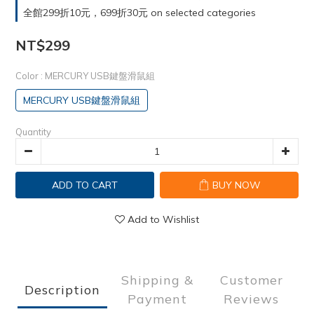
全館299折10元，699折30元 on selected categories
NT$299
Color
: MERCURY USB鍵盤滑鼠組
MERCURY USB鍵盤滑鼠組
Quantity
ADD TO CART
BUY NOW
Add to Wishlist
Shipping &
Customer
Description
Payment
Reviews