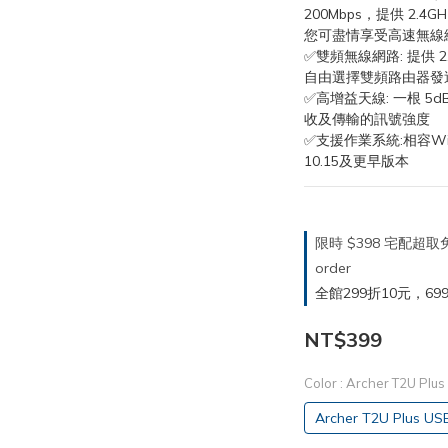
200Mbps，提供 2.4G
您可盡情享受高速無線
✅雙頻無線網路: 提供 2
自由選擇雙頻路由器發送
✅高增益天線: 一根 5
收及傳輸的訊號強度
✅支援作業系統:相容Window
10.15及更早版本
限時 $398 宅配超
order
全館299折10元，699折30
NT$399
Color
: Archer T2U Pl
Archer T2U Plus 