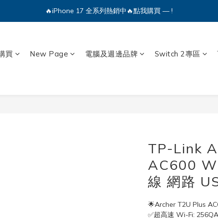
🔥iPhone 17 全系列熱銷中🔥點我購買 — !
💕加入Q哥 Line 新好友領優惠券！🎫
🔥iPhone 17 全系列熱銷中🔥點我購買 — !
購買
New Page
電腦及週邊品牌
Switch 2專區
TP-Link A
AC600 W
線 網路 US
🌟Archer T2U Plus 
✅超高速 Wi-Fi: 256Q