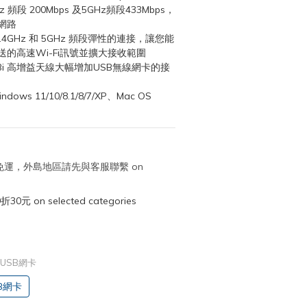
Hz 頻段 200Mbps 及5GHz頻段433Mbps，
網路
.4GHz 和 5GHz 頻段彈性的連接，讓您能
的高速Wi-Fi訊號並擴大接收範圍
dBi 高增益天線大幅增加USB無線網卡的接
s 11/10/8.1/8/7/XP、Mac OS 
取免運，外島地區請先與客服聯繫 on
元 on selected categories
us USB網卡
USB網卡