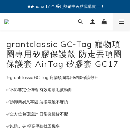
🔥iPhone 17 全系列熱銷中🔥點我購買 — !
🔥iPhone 17 全系列熱銷中🔥點我購買 — !
💕加入Q哥 Line 新好友領優惠券！🎫
🔥iPhone 17 全系列熱銷中🔥點我購買 — !
grantclassic GC-Tag 寵物項
圈專用矽膠保護殼 防走丟項圈
保護套 AirTag 矽膠套 GC17
✨grantclassic GC-Tag 寵物項圈專用矽膠保護殼✨
✅不影響定位傳輸 有效追蹤毛孩動向
✅拆卸簡易又牢固 裝換電池不麻煩
✅全方位包覆設計 日常碰撞皆不懼
✅以防走失 提高毛孩找回機率