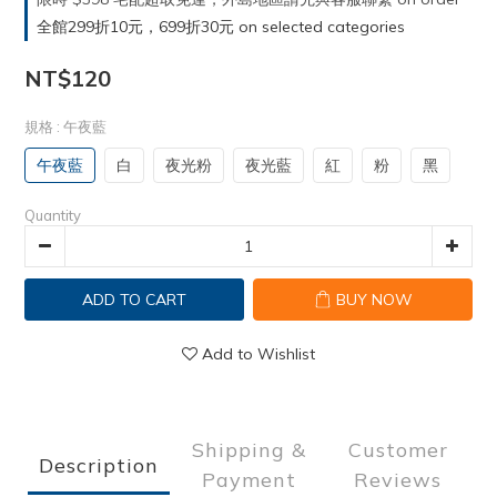
全館299折10元，699折30元 on selected categories
NT$120
規格
: 午夜藍
午夜藍
白
夜光粉
夜光藍
紅
粉
黑
Quantity
ADD TO CART
BUY NOW
Add to Wishlist
Shipping &
Customer
Description
Payment
Reviews