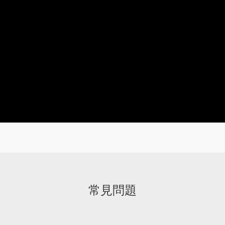
常見問題
？