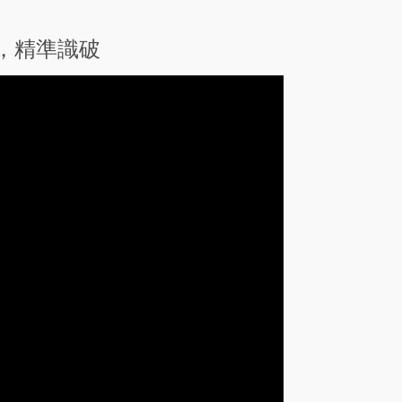
，精準識破