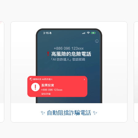
✨ 自動阻擋詐騙電話 ✨