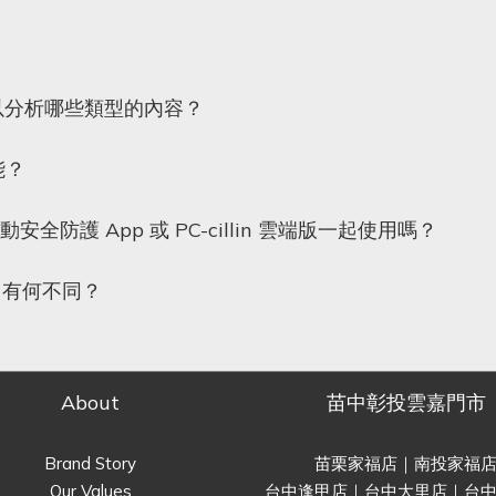
”可以分析哪些類型的內容？
能？
全防護 App 或 PC-cillin 雲端版一起使用嗎？
e 有何不同？
About
苗中彰投雲嘉門市
Brand Story
苗栗家福店｜南投家福
Our Values
台中逢甲店｜台中大里店｜台