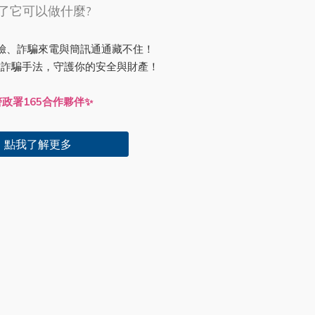
了它可以做什麼?
換臉、詐騙來電與簡訊通通藏不住！
種詐騙手法，守護你的安全與財產！
警政署165合作夥伴✨
點我了解更多