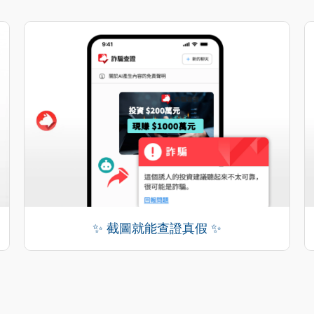
✨ 截圖就能查證真假 ✨