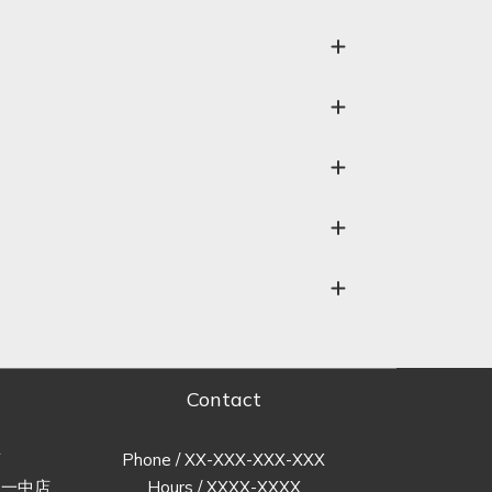
Contact
店
Phone / XX-XXX-XXX-XXX
中一中店
Hours / XXXX-XXXX