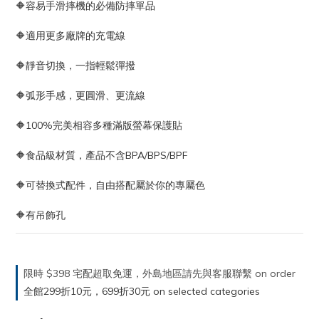
🔶容易手滑摔機的必備防摔單品
🔶適用更多廠牌的充電線 
🔶靜音切換，一指輕鬆彈撥 
🔶弧形手感，更圓滑、更流線 
🔶100%完美相容多種滿版螢幕保護貼 
🔶食品級材質，產品不含BPA/BPS/BPF 
🔶可替換式配件，自由搭配屬於你的專屬色
🔶有吊飾孔
限時 $398 宅配超取免運，外島地區請先與客服聯繫 on order
全館299折10元，699折30元 on selected categories