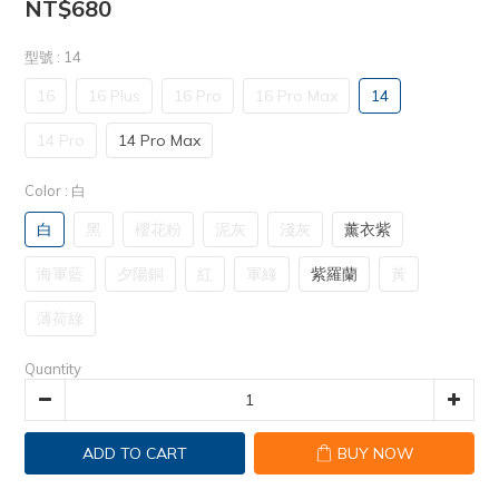
NT$680
型號
: 14
16
16 Plus
16 Pro
16 Pro Max
14
14 Pro
14 Pro Max
Color
: 白
白
黑
櫻花粉
泥灰
淺灰
薰衣紫
海軍藍
夕陽銅
紅
軍綠
紫羅蘭
黃
薄荷綠
Quantity
ADD TO CART
BUY NOW