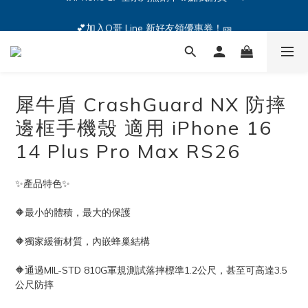
🔥iPhone 17 全系列熱銷中🔥點我購買 — !
💕加入Q哥 Line 新好友領優惠券！🎫
🔥iPhone 17 全系列熱銷中🔥點我購買 — !
犀牛盾 CrashGuard NX 防摔
邊框手機殼 適用 iPhone 16
14 Plus Pro Max RS26
✨產品特色✨
🔶最小的體積，最大的保護 
🔶獨家緩衝材質，內嵌蜂巢結構 
🔶通過MIL-STD 810G軍規測試落摔標準1.2公尺，甚至可高達3.5
公尺防摔