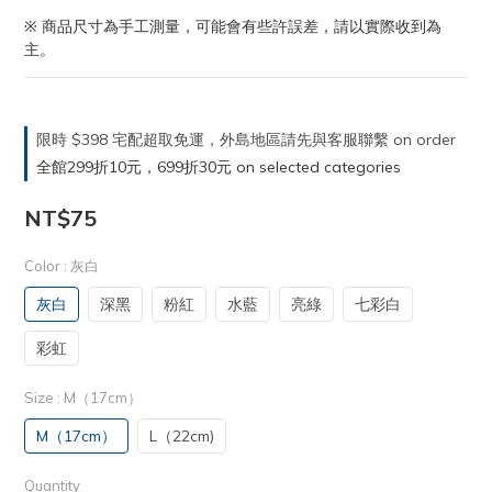
※ 商品尺寸為手工測量，可能會有些許誤差，請以實際收到為
主。
限時 $398 宅配超取免運，外島地區請先與客服聯繫 on order
全館299折10元，699折30元 on selected categories
NT$75
Color
: 灰白
灰白
深黑
粉紅
水藍
亮綠
七彩白
彩虹
Size
: M（17cm）
M（17cm）
L（22cm)
Quantity