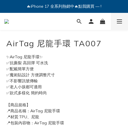
🔥iPhone 17 全系列熱銷中🔥點我購買 — !
🔥iPhone 17 全系列熱銷中🔥點我購買 — !
💕加入Q哥 Line 新好友領優惠券！🎫
🔥iPhone 17 全系列熱銷中🔥點我購買 — !
AirTag 尼龍手環 TA007
✨AirTag 尼龍手環✨
✅抗撕裂 高回彈 可水洗
✅配戴簡單方便
✅魔術貼設計 方便調整尺寸
✅不影響訊號傳輸
✅老人小孩都可適用
✅款式多樣化 簡約時尚
【商品規格】
📍商品名稱：AirTag 尼龍手環
📍材質:TPU、尼龍
📍包裝內容物：AirTag 尼龍手環