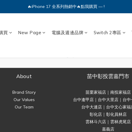
🔥iPhone 17 全系列熱銷中🔥點我購買 — !
🔥iPhone 17 全系列熱銷中🔥點我購買 — !
💕加入Q哥 Line 新好友領優惠券！🎫
購買
New Page
電腦及週邊品牌
Switch 2專區
🔥iPhone 17 全系列熱銷中🔥點我購買 — !
About
苗中彰投雲嘉門市
Brand Story
苗栗家福店｜南投家福店
Our Values
台中逢甲店｜台中大里店｜台中
Our Team
台中大連店｜台中文心家福
彰化店｜彰化員林店
雲林斗六店｜雲林虎尾店
嘉義店