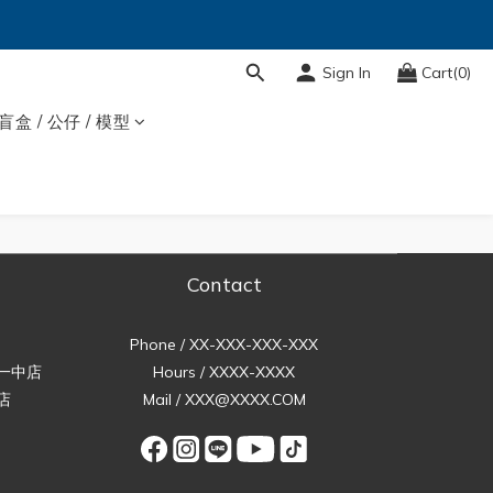
Sign In
Cart(0)
盲盒 / 公仔 / 模型
Contact
Phone / XX-XXX-XXX-XXX
一中店
Hours / XXXX-XXXX
店
Mail / XXX@XXXX.COM