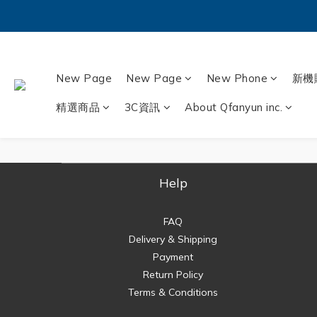
New Page
New Page
New Phone
新機
精選商品
3C資訊
About Qfanyun inc.
Help
FAQ
Delivery & Shipping
Payment
Return Policy
Terms & Conditions